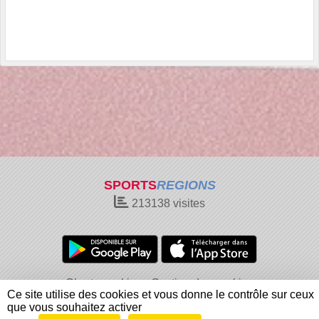
SPORTS
REGIONS
213138
visites
Charte cookies
Gestion des cookies
Ce site utilise des cookies et vous donne le contrôle sur ceux
Informations légales
Signaler un contenu inapproprié
que vous souhaitez activer