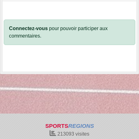
Connectez-vous
pour pouvoir participer aux
commentaires.
SPORTS
REGIONS
213093
visites