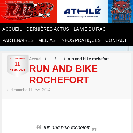
Panneau de gestion des cookies
ACCUEIL
DERNIÈRES ACTUS
LA VIE DU RAC
PARTENAIRES
MEDIAS
INFOS PRATIQUES
CONTACT
Le
dimanche
Accueil
run and bike rochefort
11
RUN AND BIKE
FÉVR.
2024
ROCHEFORT
Le
dimanche
11
févr.
2024
run and bike rochefort