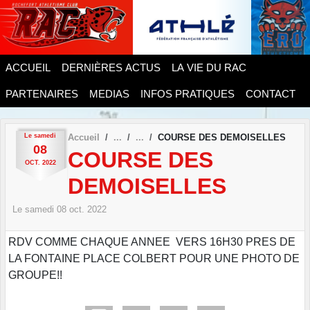
Panneau de gestion des cookies
ACCUEIL
DERNIÈRES ACTUS
LA VIE DU RAC
PARTENAIRES
MEDIAS
INFOS PRATIQUES
CONTACT
Le
samedi
Accueil
COURSE DES DEMOISELLES
08
COURSE DES
OCT.
2022
DEMOISELLES
Le
samedi
08
oct.
2022
RDV COMME CHAQUE ANNEE VERS 16H30 PRES DE
LA FONTAINE PLACE COLBERT POUR UNE PHOTO DE
GROUPE!!