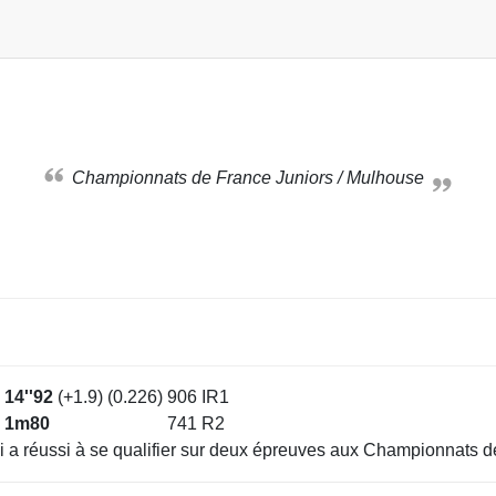
Championnats de France Juniors / Mulhouse
14''92
(+1.9) (0.226)
906
IR1
1m80
741
R2
ui a réussi à se qualifier sur deux épreuves aux Championnats d