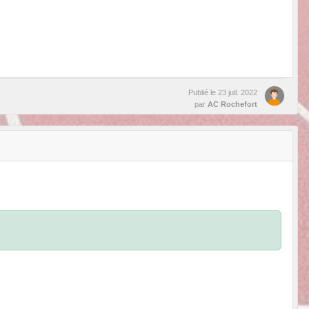
Publié le
23 juil. 2022
par
AC Rochefort