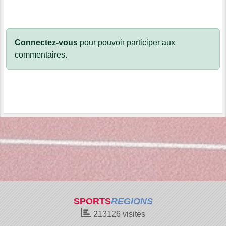
Connectez-vous
pour pouvoir participer aux
commentaires.
SPORTS
REGIONS
213126
visites