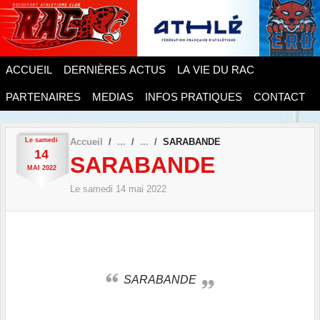
Panneau de gestion des cookies
ACCUEIL
DERNIÈRES ACTUS
LA VIE DU RAC
PARTENAIRES
MEDIAS
INFOS PRATIQUES
CONTACT
Le
samedi
Accueil
SARABANDE
14
SARABANDE
MAI
2022
Le
samedi
14
mai
2022
SARABANDE