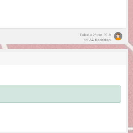
Publié le
28 oct. 2019
par
AC Rochefort