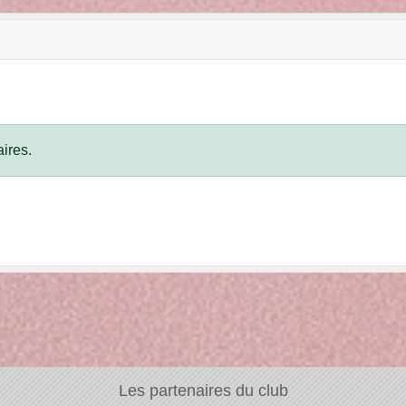
ires.
Les partenaires du club