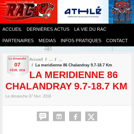
Panneau de gestion des cookies
ACCUEIL
DERNIÈRES ACTUS
LA VIE DU RAC
PARTENAIRES
MEDIAS
INFOS PRATIQUES
CONTACT
Le
dimanche
Accueil
07
La meridienne 86 Chalandray 9.7-18.7 Km
FÉVR.
2016
LA MERIDIENNE 86
CHALANDRAY 9.7-18.7 KM
Le
dimanche
07
févr.
2016