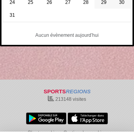
24
25
26
27
28
29
30
31
Aucun évènement aujourd'hui
SPORTS
REGIONS
213148
visites
Charte cookies
Gestion des cookies